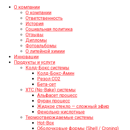
О компании
О компании
Ответственность
История
Социальная политика
Отзывы
Дипломы
Фотоальбомы
О литейной химии
Инновации
Продукты и услуги
Колд-Бокс системы
Колд-Бокс-Амин
Резол СО2
Бета-сет
ХТС (No-Bake) системы
Альфасет процесс
Фуран процесс
Жидкое стекло — сложный эфир
Фенольно-кислотные
Термоотверждаемые системы
Hot-Box
Оболочковые формы (Shell / Croning)