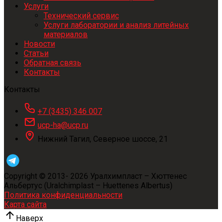
Услуги
Технический сервис
Услуги лаборатории и анализ литейных
материалов
Новости
Статьи
Обратная связь
Контакты
Контакты
+7 (3435) 346 007
ucp-ha@ucp.ru
Нижний Тагил, Северное шоссе, 21
Copyright © 2013-
2026
Уралхимпласт – Хюттенес
Альбертус (Uralchimplast – Huettenes Albertus)
Политика конфиденциальности
Карта сайта
Наверх