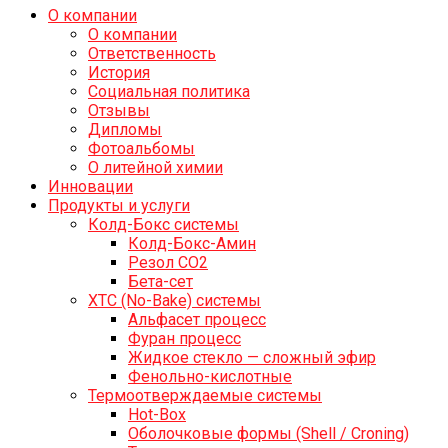
О компании
О компании
Ответственность
История
Социальная политика
Отзывы
Дипломы
Фотоальбомы
О литейной химии
Инновации
Продукты и услуги
Колд-Бокс системы
Колд-Бокс-Амин
Резол СО2
Бета-сет
ХТС (No-Bake) системы
Альфасет процесс
Фуран процесс
Жидкое стекло — сложный эфир
Фенольно-кислотные
Термоотверждаемые системы
Hot-Box
Оболочковые формы (Shell / Croning)