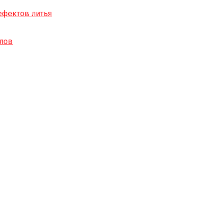
ефектов литья
алов