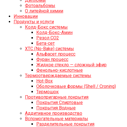
Дипломы
Фотоальбомы
О литейной химии
Инновации
Продукты и услуги
Колд-Бокс системы
Колд-Бокс-Амин
Резол СО2
Бета-сет
ХТС (No-Bake) системы
Альфасет процесс
Фуран процесс
Жидкое стекло — сложный эфир
Фенольно-кислотные
Термоотверждаемые системы
Hot-Box
Оболочковые формы (Shell / Croning)
Термошок
Противопригарные покрытия
Покрытия Спиртовые
Покрытия Водные
Аддитивное производство
Вспомогательные материалы
Разделительные покрытия