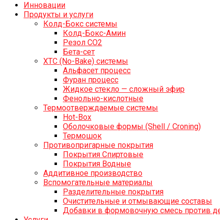
Инновации
Продукты и услуги
Колд-Бокс системы
Колд-Бокс-Амин
Резол СО2
Бета-сет
ХТС (No-Bake) системы
Альфасет процесс
Фуран процесс
Жидкое стекло — сложный эфир
Фенольно-кислотные
Термоотверждаемые системы
Hot-Box
Оболочковые формы (Shell / Croning)
Термошок
Противопригарные покрытия
Покрытия Спиртовые
Покрытия Водные
Аддитивное производство
Вспомогательные материалы
Разделительные покрытия
Очистительные и отмывающие составы
Добавки в формовочную смесь против д
Услуги