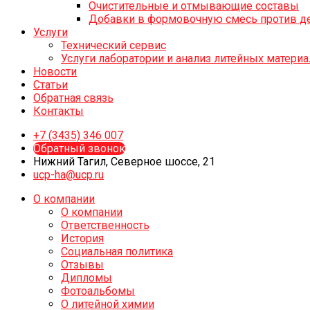
Очистительные и отмывающие составы
Добавки в формовочную смесь против д
Услуги
Технический сервис
Услуги лаборатории и анализ литейных матери
Новости
Статьи
Обратная связь
Контакты
+7 (3435) 346 007
Обратный звонок
Нижний Тагил, Северное шоссе, 21
ucp-ha@ucp.ru
О компании
О компании
Ответственность
История
Социальная политика
Отзывы
Дипломы
Фотоальбомы
О литейной химии