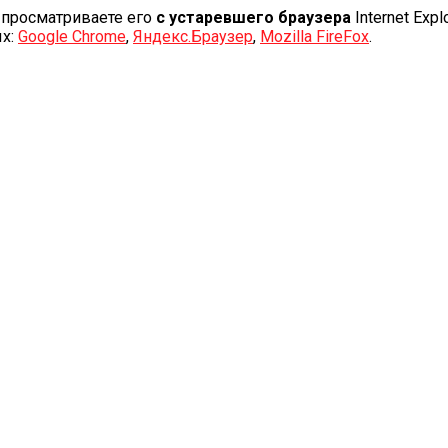
 просматриваете его
с устаревшего браузера
Internet Explo
ых:
Google Chrome
,
Яндекс.Браузер
,
Mozilla FireFox
.