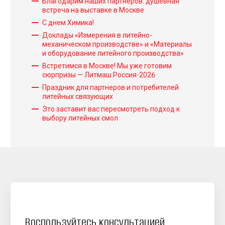
Благодарим наших партнеров: душевная
встреча на выставке в Москве
Фенольно-кислотные
С днем Химика!
Термоотверждаемые системы
Доклады «Измерения в литейно-
механическом производстве» и «Материалы
Hot-Box
и оборудование литейного производства»
Встретимся в Москве! Мы уже готовим
Оболочковые формы (Shell / Croning)
сюрпризы — Литмаш.Россия-2026
Термошок
Праздник для партнеров и потребителей
литейных связующих
Это заставит вас пересмотреть подход к
Противопригарные покрытия
выбору литейных смол
Покрытия Спиртовые
Покрытия Водные
Аддитивное производство
Вспомогательные материалы
Разделительные покрытия
Очистительные и отмывающие составы
Воспользуйтесь консультацией