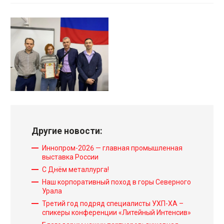
Фотоальбомы
О литейной химии
Колд-Бокс системы
Колд-Бокс-Амин
Резол СО2
Другие новости:
Бета-сет
Иннопром-2026 — главная промышленная
выставка России
ХТС (No-Bake) системы
С Днём металлурга!
Наш корпоративный поход в горы Северного
Альфасет процесс
Урала
Фуран процесс
Третий год подряд специалисты УХП-ХА –
спикеры конференции «Литейный Интенсив»
Жидкое стекло — сложный эфир