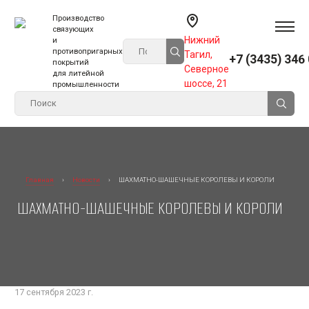
Производство
связующих
Нижний
и
противопригарных
Тагил,
+7 (3435) 346
покрытий
Северное
для литейной
шоссе, 21
промышленности
О компании
Главная
›
Новости
›
ШАХМАТНО-ШАШЕЧНЫЕ КОРОЛЕВЫ И КОРОЛИ
ШАХМАТНО-ШАШЕЧНЫЕ КОРОЛЕВЫ И КОРОЛИ
Ответственность
История
Социальная политика
Отзывы
17 сентября 2023 г.
Дипломы