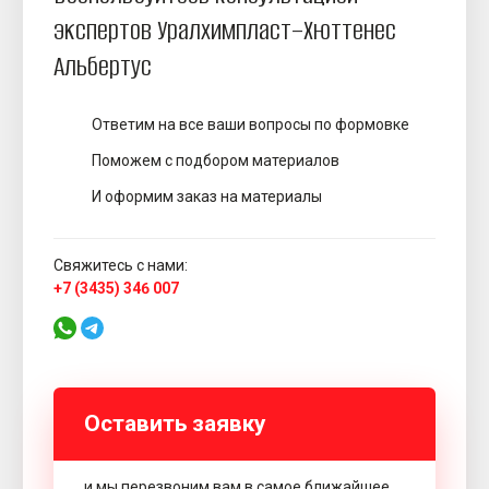
Добавки в формовочную смесь против дефектов литья
экспертов Уралхимпласт–Хюттенес
Альбертус
Ответим на все ваши вопросы по формовке
Технический сервис
Поможем с подбором материалов
Услуги лаборатории и анализ литейных материалов
И оформим заказ на материалы
Свяжитесь с нами:
+7 (3435) 346 007
Оставить заявку
и мы перезвоним вам в самое ближайшее