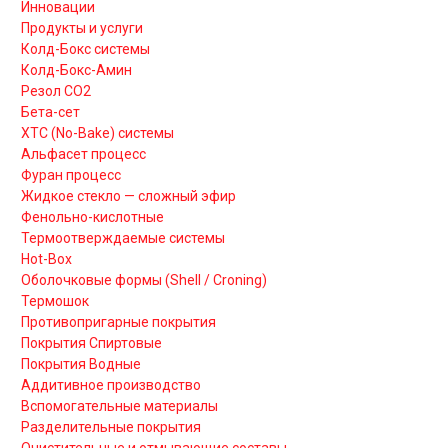
Инновации
Продукты и услуги
Колд-Бокс системы
Колд-Бокс-Амин
Резол СО2
Бета-сет
ХТС (No-Bake) системы
Альфасет процесс
Фуран процесс
Жидкое стекло — сложный эфир
Фенольно-кислотные
Термоотверждаемые системы
Hot-Box
Оболочковые формы (Shell / Croning)
Термошок
Противопригарные покрытия
Покрытия Спиртовые
Покрытия Водные
Аддитивное производство
Вспомогательные материалы
Разделительные покрытия
Очистительные и отмывающие составы