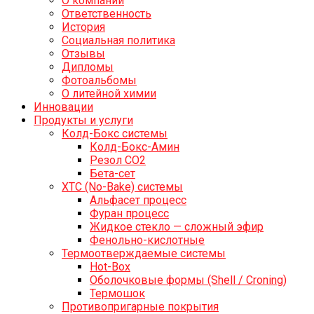
О компании
Ответственность
История
Социальная политика
Отзывы
Дипломы
Фотоальбомы
О литейной химии
Инновации
Продукты и услуги
Колд-Бокс системы
Колд-Бокс-Амин
Резол СО2
Бета-сет
ХТС (No-Bake) системы
Альфасет процесс
Фуран процесс
Жидкое стекло — сложный эфир
Фенольно-кислотные
Термоотверждаемые системы
Hot-Box
Оболочковые формы (Shell / Croning)
Термошок
Противопригарные покрытия