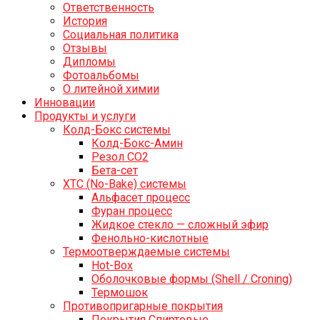
Ответственность
История
Социальная политика
Отзывы
Дипломы
Фотоальбомы
О литейной химии
Инновации
Продукты и услуги
Колд-Бокс системы
Колд-Бокс-Амин
Резол СО2
Бета-сет
ХТС (No-Bake) системы
Альфасет процесс
Фуран процесс
Жидкое стекло — сложный эфир
Фенольно-кислотные
Термоотверждаемые системы
Hot-Box
Оболочковые формы (Shell / Croning)
Термошок
Противопригарные покрытия
Покрытия Спиртовые