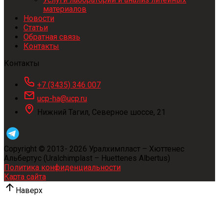
материалов
Новости
Статьи
Обратная связь
Контакты
Контакты
+7 (3435) 346 007
ucp-ha@ucp.ru
Нижний Тагил, Северное шоссе, 21
Copyright © 2013-
2026
Уралхимпласт – Хюттенес
Альбертус (Uralchimplast – Huettenes Albertus)
Политика конфиденциальности
Карта сайта
Наверх