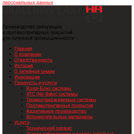
персональных данных
Производство связующих
и противопригарных покрытий
для литейной промышленности
Главная
О компании
Ответственность
История
О литейной химии
Инновации
Продукты и услуги
Колд-Бокс системы
ХТС (No-Bake) системы
Термоотверждаемые системы
Противопригарные покрытия
Аддитивное производство
Вспомогательные материалы
Услуги
Технический сервис
Услуги лаборатории и анализ литейных