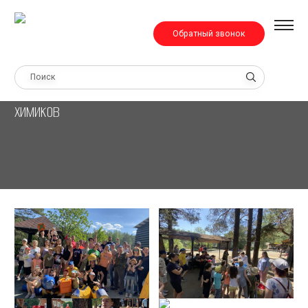
Обратный звонок
Главная
›
Фотоальбом
›
Фотографии с профессионального праздника
химиков
Фотографии с профессионального праздника
химиков
О компании
Ответственность
История
Социальная политика
Отзывы
Дипломы