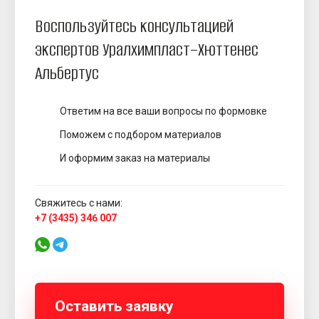
Фенольно-кислотные
Воспользуйтесь консультацией
экспертов Уралхимпласт–Хюттенес
Термоотверждаемые системы
Альбертус
Hot-Box
Оболочковые формы (Shell / Croning)
Ответим на все ваши вопросы по формовке
Термошок
Поможем с подбором материалов
Противопригарные покрытия
И оформим заказ на материалы
Покрытия Спиртовые
Покрытия Водные
Свяжитесь с нами:
+7 (3435) 346 007
Аддитивное производство
Вспомогательные материалы
Разделительные покрытия
Оставить заявку
Очистительные и отмывающие составы