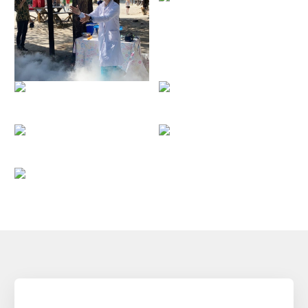
Фотоальбомы
О литейной химии
Колд-Бокс системы
Колд-Бокс-Амин
Резол СО2
Бета-сет
ХТС (No-Bake) системы
Альфасет процесс
Фуран процесс
Жидкое стекло — сложный эфир