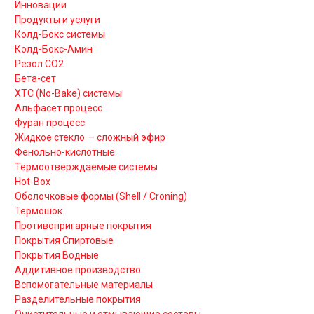
Инновации
Продукты и услуги
Колд-Бокс системы
Колд-Бокс-Амин
Резол СО2
Бета-сет
ХТС (No-Bake) системы
Альфасет процесс
Фуран процесс
Жидкое стекло — сложный эфир
Фенольно-кислотные
Термоотверждаемые системы
Hot-Box
Оболочковые формы (Shell / Croning)
Термошок
Противопригарные покрытия
Покрытия Спиртовые
Покрытия Водные
Аддитивное производство
Вспомогательные материалы
Разделительные покрытия
Очистительные и отмывающие составы