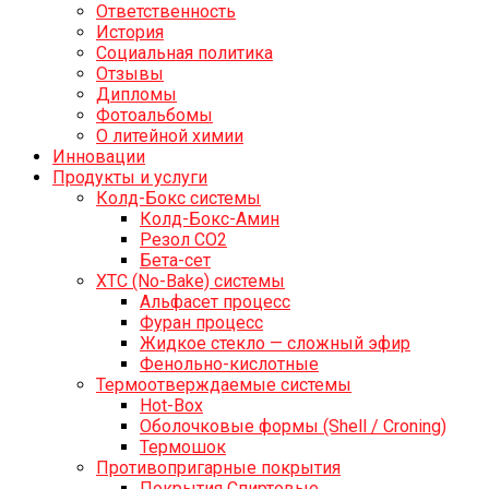
Ответственность
История
Социальная политика
Отзывы
Дипломы
Фотоальбомы
О литейной химии
Инновации
Продукты и услуги
Колд-Бокс системы
Колд-Бокс-Амин
Резол СО2
Бета-сет
ХТС (No-Bake) системы
Альфасет процесс
Фуран процесс
Жидкое стекло — сложный эфир
Фенольно-кислотные
Термоотверждаемые системы
Hot-Box
Оболочковые формы (Shell / Croning)
Термошок
Противопригарные покрытия
Покрытия Спиртовые