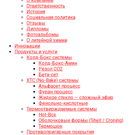
О компании
Ответственность
История
Социальная политика
Отзывы
Дипломы
Фотоальбомы
О литейной химии
Инновации
Продукты и услуги
Колд-Бокс системы
Колд-Бокс-Амин
Резол СО2
Бета-сет
ХТС (No-Bake) системы
Альфасет процесс
Фуран процесс
Жидкое стекло — сложный эфир
Фенольно-кислотные
Термоотверждаемые системы
Hot-Box
Оболочковые формы (Shell / Croning)
Термошок
Противопригарные покрытия