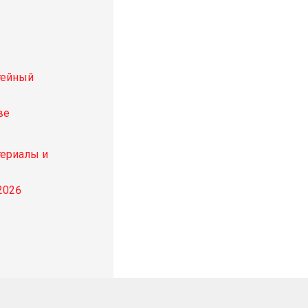
тейный
ве
териалы и
2026