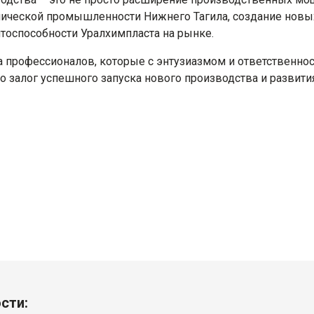
мической промышленности Нижнего Тагила, создание новых
оспособности Уралхимпласта на рынке.
а профессионалов, которые с энтузиазмом и ответственнос
это залог успешного запуска нового производства и развит
сти: