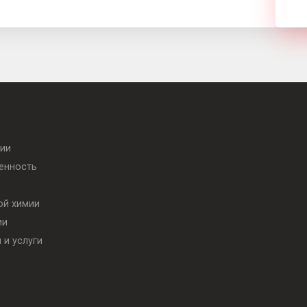
нии
венность
ной химии
ии
ы и услуги