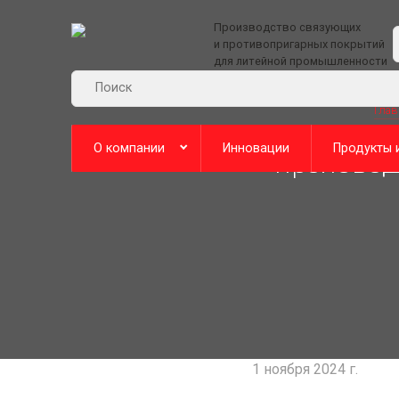
Производство связующих
и противопригарных покрытий
для литейной промышленности
Глав
Производство будущего запускается в Нижнем
О компании
Инновации
Продукты 
О компании
Ответственность
История
Социальная политика
1 ноября 2024 г.