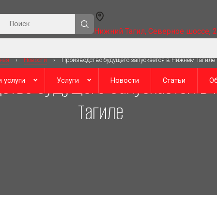
Нижний Тагил, Северное шоссе, 
ная
›
Новости
›
Производство будущего запускается в Нижнем Тагиле
и услуги
Услуги
Новости
Статьи
Об
Тагиле