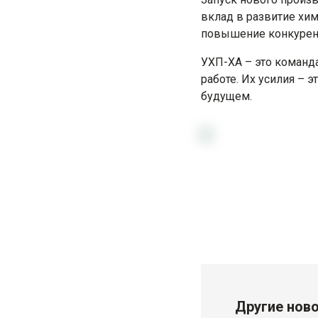
вклад в развитие хи
Альфасет процесс
повышение конкурент
Фуран процесс
УХП-ХА – это команд
Жидкое стекло — сложный эфир
работе. Их усилия – 
будущем.
Фенольно-кислотные
Термоотверждаемые системы
Hot-Box
Оболочковые формы (Shell / Croning)
Термошок
Противопригарные покрытия
Покрытия Спиртовые
Покрытия Водные
Другие ново