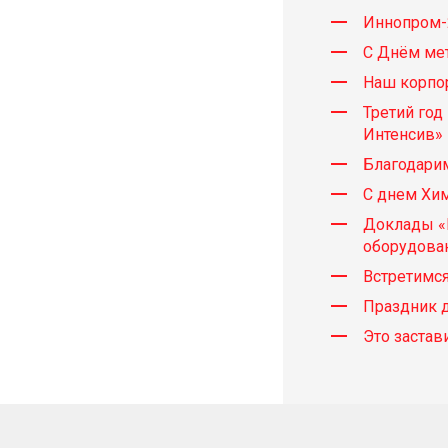
Аддитивное производство
Иннопром-
С Днём мет
Вспомогательные материалы
Наш корпор
Разделительные покрытия
Третий го
Очистительные и отмывающие составы
Интенсив»
Благодарим
Добавки в формовочную смесь против дефектов 
С днем Хи
Доклады «
оборудован
Технический сервис
Встретимс
Праздник д
Услуги лаборатории и анализ литейных материалов
Это застав