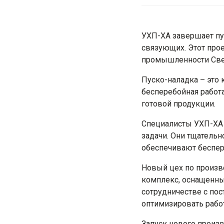
Отзывы
Дипломы
УХП-ХА завершает пу
Фотоальбомы
связующих. Этот прое
О литейной химии
промышленности Све
Пуско-наладка – это 
бесперебойная работ
готовой продукции.
Специалисты УХП-ХА 
задачи. Они тщательн
Колд-Бокс системы
обеспечивают беспер
Колд-Бокс-Амин
Новый цех по произв
Резол СО2
комплекс, оснащенны
сотрудничестве с по
Бета-сет
оптимизировать рабо
ХТС (No-Bake) системы
Запуск нового произ