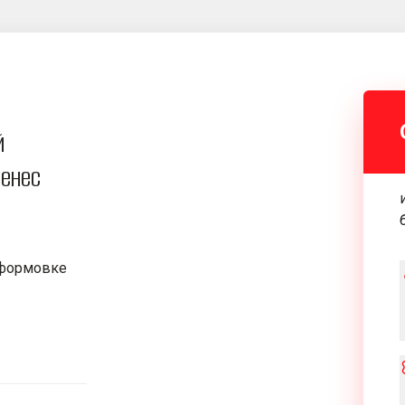
й
енес
 формовке