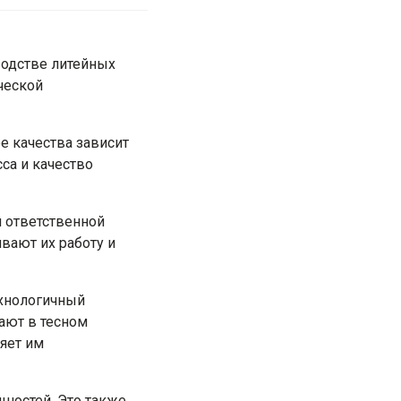
водстве литейных
ческой
е качества зависит
са и качество
 ответственной
вают их работу и
хнологичный
ают в тесном
яет им
ностей. Это также