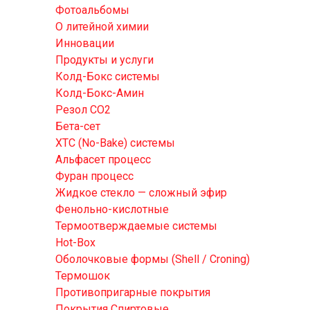
Фотоальбомы
О литейной химии
Инновации
Продукты и услуги
Колд-Бокс системы
Колд-Бокс-Амин
Резол СО2
Бета-сет
ХТС (No-Bake) системы
Альфасет процесс
Фуран процесс
Жидкое стекло — сложный эфир
Фенольно-кислотные
Термоотверждаемые системы
Hot-Box
Оболочковые формы (Shell / Croning)
Термошок
Противопригарные покрытия
Покрытия Спиртовые