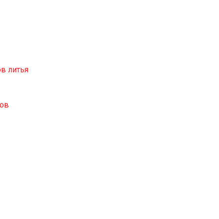
в литья
лов