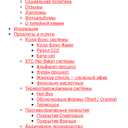
Социальная политика
Отзывы
Дипломы
Фотоальбомы
О литейной химии
Инновации
Продукты и услуги
Колд-Бокс системы
Колд-Бокс-Амин
Резол СО2
Бета-сет
ХТС (No-Bake) системы
Альфасет процесс
Фуран процесс
Жидкое стекло — сложный эфир
Фенольно-кислотные
Термоотверждаемые системы
Hot-Box
Оболочковые формы (Shell / Croning)
Термошок
Противопригарные покрытия
Покрытия Спиртовые
Покрытия Водные
Аддитивное производство