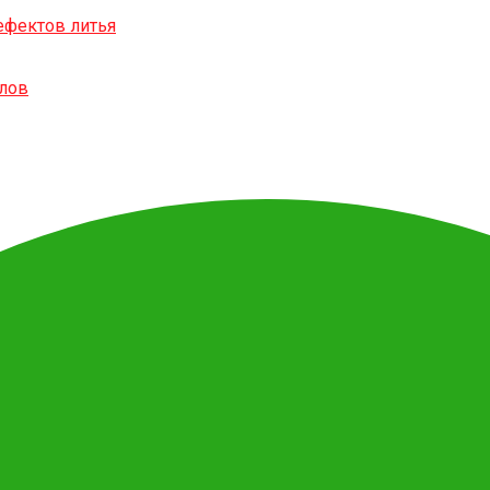
ефектов литья
алов