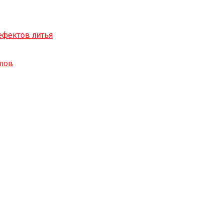
ефектов литья
алов