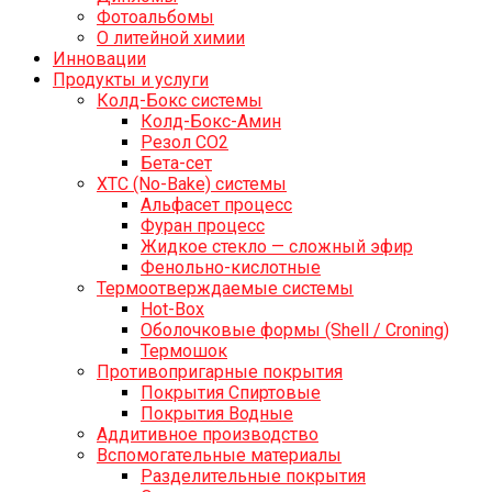
Фотоальбомы
О литейной химии
Инновации
Продукты и услуги
Колд-Бокс системы
Колд-Бокс-Амин
Резол СО2
Бета-сет
ХТС (No-Bake) системы
Альфасет процесс
Фуран процесс
Жидкое стекло — сложный эфир
Фенольно-кислотные
Термоотверждаемые системы
Hot-Box
Оболочковые формы (Shell / Croning)
Термошок
Противопригарные покрытия
Покрытия Спиртовые
Покрытия Водные
Аддитивное производство
Вспомогательные материалы
Разделительные покрытия