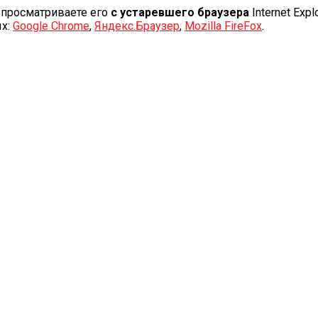
 просматриваете его
с устаревшего браузера
Internet Explo
ых:
Google Chrome
,
Яндекс.Браузер
,
Mozilla FireFox
.