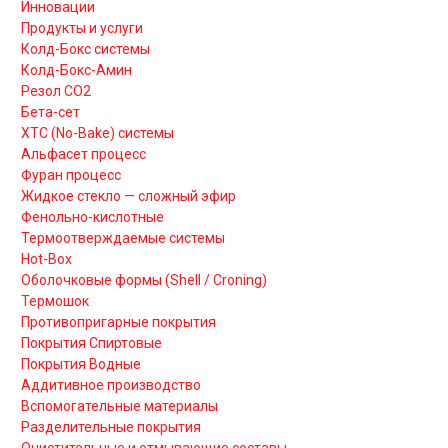
Инновации
Продукты и услуги
Колд-Бокс системы
Колд-Бокс-Амин
Резол СО2
Бета-сет
ХТС (No-Bake) системы
Альфасет процесс
Фуран процесс
Жидкое стекло — сложный эфир
Фенольно-кислотные
Термоотверждаемые системы
Hot-Box
Оболочковые формы (Shell / Croning)
Термошок
Противопригарные покрытия
Покрытия Спиртовые
Покрытия Водные
Аддитивное производство
Вспомогательные материалы
Разделительные покрытия
Очистительные и отмывающие составы