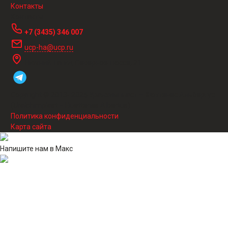
Контакты
Контакты
+7 (3435) 346 007
ucp-ha@ucp.ru
Нижний Тагил, Северное шоссе, 21
Copyright © 2013-
2026
Уралхимпласт – Хюттенес Альбертус
(Uralchimplast – Huettenes Albertus)
Политика конфиденциальности
Карта сайта
Напишите нам в Макс